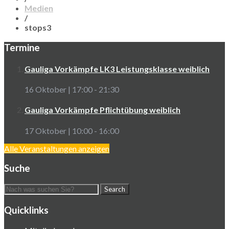
Medien
/
stops3
Termine
Gauliga Vorkämpfe LK3 Leistungsklasse weiblich
16 Oktober | 17:00
-
21:30
Gauliga Vorkämpfe Pflichtübung weiblich
17 Oktober | 10:00
-
16:00
Alle Veranstaltungen anzeigen
Suche
Quicklinks