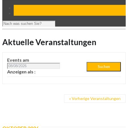
Aktuelle Veranstaltungen
Veranstaltungen
Veranstaltungen
Events am
Such-
Suche
und
Veranstaltung
Anzeigen als
Ansichtennavigation
Ansichtennavigation
«
Vorherige Veranstaltungen