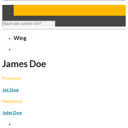
Wing
James Doe
Prev post
Jet Doe
Next post
John Doe