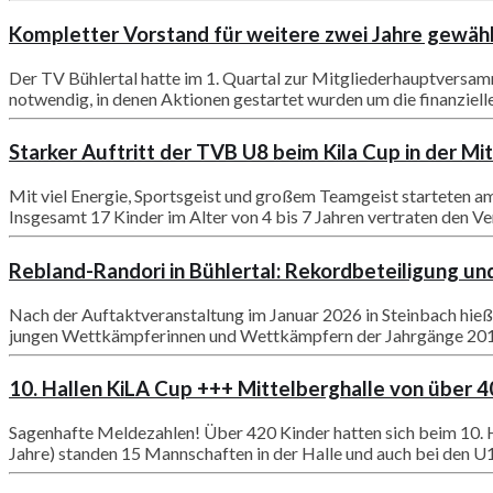
Kompletter Vorstand für weitere zwei Jahre gewäh
Der TV Bühlertal hatte im 1. Quartal zur Mitgliederhauptversamm
notwendig, in denen Aktionen gestartet wurden um die finanzielle
Starker Auftritt der TVB U8 beim Kila Cup in der M
Mit viel Energie, Sportsgeist und großem Teamgeist starteten 
Insgesamt 17 Kinder im Alter von 4 bis 7 Jahren vertraten den Ver
Rebland-Randori in Bühlertal: Rekordbeteiligung un
Nach der Auftaktveranstaltung im Januar 2026 in Steinbach hieß 
jungen Wettkämpferinnen und Wettkämpfern der Jahrgänge 2013 
10. Hallen KiLA Cup +++ Mittelberghalle von über 
Sagenhafte Meldezahlen! Über 420 Kinder hatten sich beim 10. Ha
Jahre) standen 15 Mannschaften in der Halle und auch bei den U