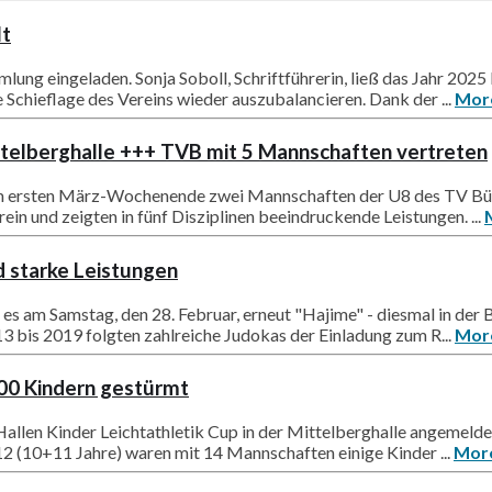
lt
lung eingeladen. Sonja Soboll, Schriftführerin, ließ das Jahr 202
 Schieflage des Vereins wieder auszubalancieren. Dank der ...
Mor
ittelberghalle +++ TVB mit 5 Mannschaften vertreten
am ersten März-Wochenende zwei Mannschaften der U8 des TV Bühle
ein und zeigten in fünf Disziplinen beeindruckende Leistungen. ...
d starke Leistungen
es am Samstag, den 28. Februar, erneut "Hajime" - diesmal in der 
bis 2019 folgten zahlreiche Judokas der Einladung zum R...
Mor
400 Kindern gestürmt
llen Kinder Leichtathletik Cup in der Mittelberghalle angemeldet.
12 (10+11 Jahre) waren mit 14 Mannschaften einige Kinder ...
Mor