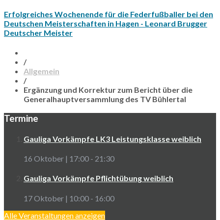
Erfolgreiches Wochenende für die Federfußballer bei den
Deutschen Meisterschaften in Hagen - Leonard Brugger
Deutscher Meister
/
Allgemein
/
Ergänzung und Korrektur zum Bericht über die
Generalhauptversammlung des TV Bühlertal
Termine
Gauliga Vorkämpfe LK3 Leistungsklasse weiblich
16 Oktober | 17:00
-
21:30
Gauliga Vorkämpfe Pflichtübung weiblich
17 Oktober | 10:00
-
16:00
Alle Veranstaltungen anzeigen