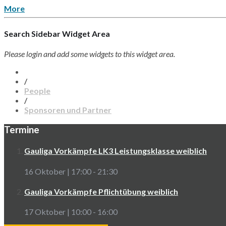
More
Search Sidebar Widget Area
Please login and add some widgets to this widget area.
/
People
/
Sponsoren und Partner
Termine
Gauliga Vorkämpfe LK3 Leistungsklasse weiblich
16 Oktober | 17:00
-
21:30
Gauliga Vorkämpfe Pflichtübung weiblich
17 Oktober | 10:00
-
16:00