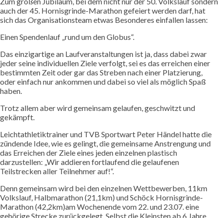
Zum großen Jubiläum, bei dem nicht nur der 50. Volkslauf sondern
auch der 45. Hornisgrinde-Marathon gefeiert werden darf, hat
sich das Organisationsteam etwas Besonderes einfallen lassen:
Einen Spendenlauf „rund um den Globus“.
Das einzigartige an Laufveranstaltungen ist ja, dass dabei zwar
jeder seine individuellen Ziele verfolgt, sei es das erreichen einer
bestimmten Zeit oder gar das Streben nach einer Platzierung,
oder einfach nur ankommen und dabei so viel als möglich Spaß
haben.
Trotz allem aber wird gemeinsam gelaufen, geschwitzt und
gekämpft.
Leichtathletiktrainer und TVB Sportwart Peter Händel hatte die
zündende Idee, wie es gelingt, die gemeinsame Anstrengung und
das Erreichen der Ziele eines jeden einzelnen plastisch
darzustellen: „Wir addieren fortlaufend die gelaufenen
Teilstrecken aller Teilnehmer auf!“.
Denn gemeinsam wird bei den einzelnen Wettbewerben, 11km
Volkslauf, Halbmarathon (21,1km) und Schöck Hornisgrinde-
Marathon (42,2km)am Wochenende vom 22. und 23.07. eine
gehörige Strecke zurückgelegt. Selbst die Kleinsten ab 6 Jahre