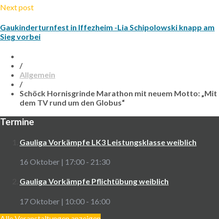
Next post
Gaukinderturnfest in Iffezheim -Lia Schipolowski knapp am
Sieg vorbei
/
Allgemein
/
Schöck Hornisgrinde Marathon mit neuem Motto: „Mit
dem TV rund um den Globus“
Termine
Gauliga Vorkämpfe LK3 Leistungsklasse weiblich
16 Oktober | 17:00
-
21:30
Gauliga Vorkämpfe Pflichtübung weiblich
17 Oktober | 10:00
-
16:00
Alle Veranstaltungen anzeigen