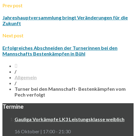
Prev post
Jahreshauptversammlung bringt Veränderungen für die
Zukunft
Next post
Erfolgreiches Abschneiden der Turnerinnen bei den
Mannschafts Bestenkämpfen in Bühl
/
Allgemein
/
Turner bei den Mannschaft- Bestenkämpfen vom
Pech verfolgt
Termine
Gauliga Vorkämpfe LK3 Leistungsklasse weiblich
16 Oktober | 17:00
-
21:30