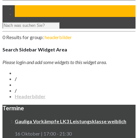
0 Results for
group:
headerbilder
Search Sidebar Widget Area
Please login and add some widgets to this widget area.
/
/
Headerbilder
Termine
Gauliga Vorkämpfe LK3 Leistungsklasse weiblich
16 Oktober | 17:00
-
21:30