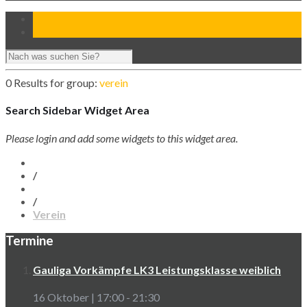
0 Results for
group:
verein
Search Sidebar Widget Area
Please login and add some widgets to this widget area.
/
/
Verein
Termine
Gauliga Vorkämpfe LK3 Leistungsklasse weiblich
16 Oktober | 17:00
-
21:30