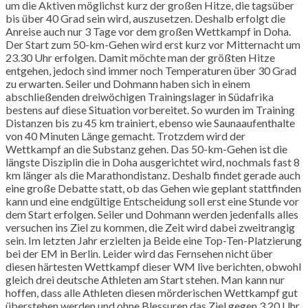
um die Aktiven möglichst kurz der großen Hitze, die tagsüber
bis über 40 Grad sein wird, auszusetzen. Deshalb erfolgt die
Anreise auch nur 3 Tage vor dem großen Wettkampf in
Doha
.
Der Start zum 50-km-Gehen wird erst kurz vor Mitternacht um
23.30 Uhr erfolgen. Damit möchte man der größten Hitze
entgehen, jedoch sind immer noch Temperaturen über 30 Grad
zu erwarten. Seiler und
Dohmann
haben sich in einem
abschließenden dreiwöchigen Trainingslager in Südafrika
bestens auf diese Situation vorbereitet. So wurden im Training
Distanzen bis zu 45 km trainiert, ebenso wie Saunaaufenthalte
von 40 Minuten Länge gemacht. Trotzdem wird der
Wettkampf an die Substanz gehen. Das 50-km-Gehen ist die
längste Disziplin die in
Doha
ausgerichtet wird, nochmals fast 8
km länger als die Marathondistanz. Deshalb findet gerade auch
eine große Debatte statt, ob das Gehen wie geplant stattfinden
kann und eine endgültige Entscheidung soll erst eine Stunde vor
dem Start erfolgen. Seiler und
Dohmann
werden jedenfalls alles
versuchen ins Ziel zu kommen, die Zeit wird dabei zweitrangig
sein. Im letzten Jahr erzielten ja Beide eine
Top-Ten-Platzierung
bei der EM in Berlin. Leider wird das Fernsehen nicht über
diesen härtesten Wettkampf dieser WM live berichten, obwohl
gleich drei deutsche Athleten am Start stehen. Man kann nur
hoffen, dass alle Athleten diesen mörderischen Wettkampf gut
überstehen werden und ohne Blessuren das Ziel gegen 3.20 Uhr