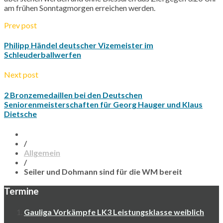
am frühen Sonntagmorgen erreichen werden.
Prev post
Philipp Händel deutscher Vizemeister im
Schleuderballwerfen
Next post
2 Bronzemedaillen bei den Deutschen
Seniorenmeisterschaften für Georg Hauger und Klaus
Dietsche
/
Allgemein
/
Seiler und Dohmann sind für die WM bereit
Termine
Gauliga Vorkämpfe LK3 Leistungsklasse weiblich