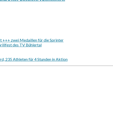
 +++ zwei Medaillen für die Sprinter
illfest des TV Bühlertal
d, 235 Athleten für 4 Stunden in Aktion