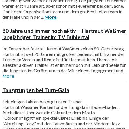
Hallencup war wieder ein voller Erfolg. Die jüngsten Teilnehmer
waren erst 4 Jahre alt, aber schon mit Feuereifer bei der Sache.
Dank dem Organisationsteam und dem großen Helferteam in
der Halle und in der ...
More
80 Jahre und immer noch aktiv – Hartmut Waßmer
langjähriger Trainer im TV Bühlertal
Im Dezember feierte Hartmut Waßmer seinen 80. Geburtstag.
Hartmut ist seit 20 Jahren mit großer Leidenschaft Trainer der
Turner im Verein und Rente ist für Hartmut kein Thema. Als
ältester, aktiver Trainer ist er immer noch mit Leib und Seele für
die Jüngsten im Geräteturnen da. Mit seinem Engagement und ...
More
Tanzgruppen bei Turn-Gala
Seit einigen Jahren besorgt unser Trainer
Hartmut Wassmer Karten für die Turngala in Baden-Baden.
Auch dieses Jahr war die Gala unter dem Motto
"Colour of light" ein spektakuläres Erlebnis. Einige der
"Abteilung Tanz" mit den Tanzmäusen und der Modern-Jazz-
Gruppe sind zusammen nach Baden-Baden gefahren und waren