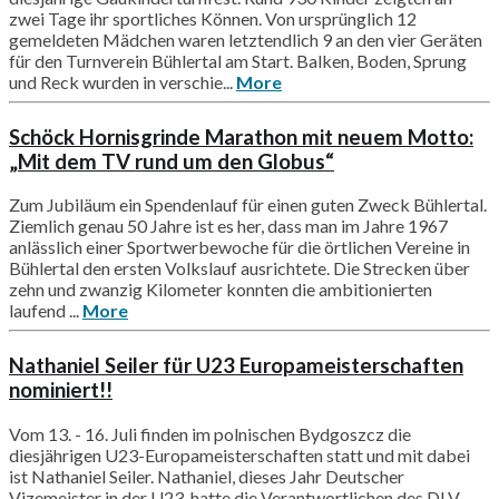
zwei Tage ihr sportliches Können. Von ursprünglich 12
gemeldeten Mädchen waren letztendlich 9 an den vier Geräten
für den Turnverein Bühlertal am Start. Balken, Boden, Sprung
und Reck wurden in verschie...
More
Schöck Hornisgrinde Marathon mit neuem Motto:
„Mit dem TV rund um den Globus“
Zum Jubiläum ein Spendenlauf für einen guten Zweck Bühlertal.
Ziemlich genau 50 Jahre ist es her, dass man im Jahre 1967
anlässlich einer Sportwerbewoche für die örtlichen Vereine in
Bühlertal den ersten Volkslauf ausrichtete. Die Strecken über
zehn und zwanzig Kilometer konnten die ambitionierten
laufend ...
More
Nathaniel Seiler für U23 Europameisterschaften
nominiert!!
Vom 13. - 16. Juli finden im polnischen Bydgoszcz die
diesjährigen U23-Europameisterschaften statt und mit dabei
ist Nathaniel Seiler. Nathaniel, dieses Jahr Deutscher
Vizemeister in der U23, hatte die Verantwortlichen des DLV