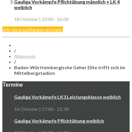
Gauliga Vorkämpfe Pflichtübung männlich + LK 4
weiblich
18 Oktober | 10:00
-
16:00
Alle Veranstaltungen anzeigen
/
Allgemein
/
Baden-Württembergische Geher Elite trifft sich im
Mittelbergstadion
Termine
Gauliga Vorkämpfe LK3 Leistungsklasse weiblich
16 Oktober | 17:00
-
21:30
Gauliga Vorkämpfe Pflichtübung weiblich