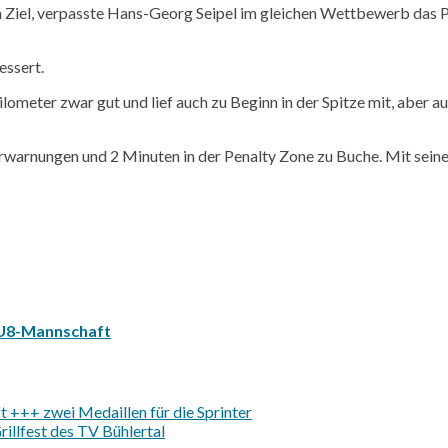
m Ziel, verpasste Hans-Georg
Seipel
im gleichen Wettbewerb das Po
essert.
Kilometer zwar gut und lief auch zu Beginn in der Spitze mit, aber 
rwarnungen und 2 Minuten in der
Penalty
Zone zu Buche. Mit seiner
r U8-Mannschaft
 +++ zwei Medaillen für die Sprinter
illfest des TV Bühlertal