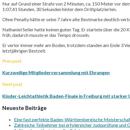
Nur auf Grund einer Strafe von 2 Minuten, ca. 150 Meter vor de
1:07,41 Stunden, 30 Sekunden hinter dem Drittplatzierten.
Ohne
Penalty
hätte er seine 7 Jahre alte Bestmarke deutlich verb
Nathaniel
Seiler hatte keinen guten Tag. Er startete über die 20 
früh, dadurch musste er das Tempo drosseln.
Er verlor immer mehr am Boden, trotzdem standen am Ende 3 Ve
letztjährigen Bestzeit.
Prev post
Kurzweilige Mitgliederversammlung mit Ehrungen
Next post
Kinder-Leichtathletik Baden-Finale in Freiburg mit starke
Neueste Beiträge
Eine fast perfekte Baden-Württembergische Meisterschaft
Zahlreiche Teilnehmer bei erfolgreicher Judoprüfung und Gr