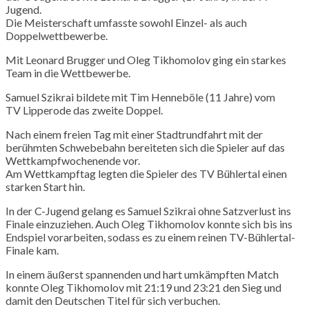
Jugend.
Die Meisterschaft umfasste sowohl Einzel- als auch
Doppelwettbewerbe.
Mit Leonard
Brugger
und Oleg
Tikhomolov
ging ein starkes
Team in die Wettbewerbe.
Samuel
Szikrai
bildete mit Tim
Henneböle
(11 Jahre) vom
TV
Lipperode
das zweite Doppel.
Nach einem freien Tag mit einer Stadtrundfahrt mit der
berühmten Schwebebahn bereiteten sich die Spieler auf das
Wettkampfwochenende vor.
Am Wettkampftag legten die Spieler des TV Bühlertal einen
starken Start hin.
In der C-Jugend gelang es Samuel
Szikrai
ohne Satzverlust ins
Finale einzuziehen. Auch Oleg
Tikhomolov
konnte sich bis ins
Endspiel vorarbeiten, sodass es zu einem reinen TV-Bühlertal-
Finale kam.
In einem äußerst spannenden und hart umkämpften Match
konnte Oleg
Tikhomolov
mit 21:19 und 23:21 den Sieg und
damit den Deutschen Titel für sich verbuchen.