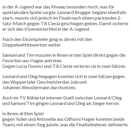
In der A-Jugend war das Niveau besonders hoch, was für
spektakuläre Spiele sorgte. Leonard
Brugger
begann ebenfalls
stark, musste sich jedoch im Finale nach einem packenden 2-
Satz-Match gegen
Till
Ciesla
geschlagen geben. Damit sicherte
er sich den Vizemeistertitel in der A-Jugend.
Nach den Einzelspielen ging es direkt mit den
Doppelwettbewerben weiter.
Samuel und Tim mussten in ihrem ersten Spiel direkt gegen die
Favoriten aus Hagen antreten.
Gegen
Lucia
Donnici
und
Till
Ciesla
verloren sie in zwei Sätzen.
Leonard und Oleg hingegen konnten sich in zwei Sätzen gegen
das Wuppertaler
Geschwisterduo
Jule
und
Johannes
Weustermann
durchsetzen.
Auch im TV Bühlertal internen Duell zwischen Leonard/Oleg
und Samuel/Tim gingen Leonard und Oleg als Sieger hervor.
In ihrem dritten Spiel
gegen
Yulien
und
Antonella
aus
Gifhorn
/Hagen konnten beide
Teams mit einem Sieg jubeln, was die Finalteilnehmer definierte.