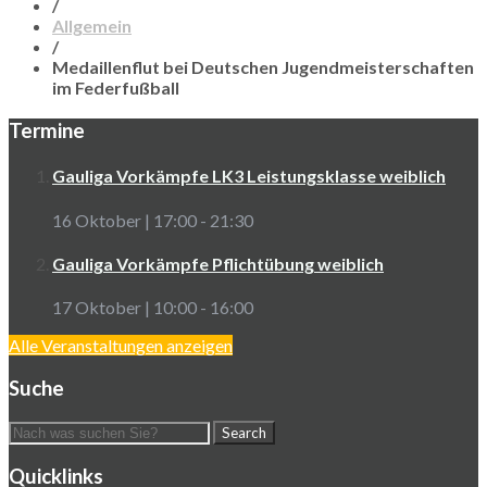
/
Allgemein
/
Medaillenflut bei Deutschen Jugendmeisterschaften
im Federfußball
Termine
Gauliga Vorkämpfe LK3 Leistungsklasse weiblich
16 Oktober | 17:00
-
21:30
Gauliga Vorkämpfe Pflichtübung weiblich
17 Oktober | 10:00
-
16:00
Alle Veranstaltungen anzeigen
Suche
Quicklinks