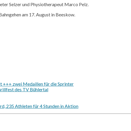
Peter
Selzer
und Physiotherapeut Marco Pelz.
 Bahngehen am 17. August in
Beeskow.
 +++ zwei Medaillen für die Sprinter
illfest des TV Bühlertal
d, 235 Athleten für 4 Stunden in Aktion