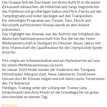
Die Gruppe ließ die Zuschauer bei ihrem Auftritt in die bunte
Zirkuswelt eintauchen, die Mädchen und Jungs begeisterten
das Publikum mit großartigen Saltos und
Flick-Flacks
auf der
Tumplingbahn
und tollen Sprüngen auf den Trampolinen.
Ein vielseitiges Programm aus Turnen, Tanz, Musik und
Akrobatik auf höchstem Niveau wurde an dem Abend
präsentiert.
Das Highlight des Abends war der Auftritt des Mitglieds der
deutschen Nationalmannschaft
Kim
Bui
, die bei der Heim-
Weltmeisterschaft in Stuttgart im Oktober dieses Jahres mit
ihrer Mannschaft die Qualifikation für die Olympischen Spiele
erturnte.
Kim
zeigte am Schwebebalken und am Stufenbarren auf was
für einem Weltklassenniveau sie turnt.
Im Januar 2020 findet wieder der Kadertest des Turngaus
Mittelbaden-Murgtal statt. Neue, talentierte Turnerinnen
müssen dort ihr Können zeigen und mit dabei sechs Turnerinnen
des TV Bühlertal.
Fleißiges Training unter der Leitung der Trainer Lena
Schipolowski
und
Amy
Masin
ist die Grundlage für ein gutes
Abschneiden an diesem Tag.
Prev post