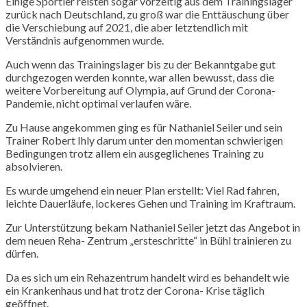
Einige Sportler reisten sogar vorzeitig aus dem Trainingslager
zurück nach Deutschland, zu groß war die Enttäuschung über
die Verschiebung auf 2021, die aber letztendlich mit
Verständnis aufgenommen wurde.
Auch wenn das Trainingslager bis zu der Bekanntgabe gut
durchgezogen werden konnte, war allen bewusst, dass die
weitere Vorbereitung auf Olympia, auf Grund der Corona-
Pandemie, nicht optimal verlaufen wäre.
Zu Hause angekommen ging es für
Nathaniel
Seiler und sein
Trainer Robert
Ihly
darum unter den momentan schwierigen
Bedingungen trotz allem ein ausgeglichenes Training zu
absolvieren.
Es wurde umgehend ein neuer Plan erstellt: Viel Rad fahren,
leichte Dauerläufe, lockeres Gehen und Training im Kraftraum.
Zur Unterstützung bekam
Nathaniel
Seiler jetzt das Angebot in
dem neuen
Reha-
Zentrum „
ersteschritte
“ in Bühl trainieren zu
dürfen.
Da es sich um ein
Rehazentrum
handelt wird es behandelt wie
ein Krankenhaus und hat trotz der
Corona-
Krise täglich
geöffnet.