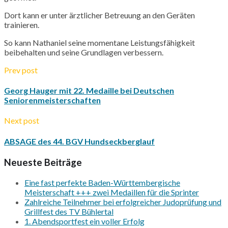
Dort kann er unter ärztlicher Betreuung an den Geräten
trainieren.
So kann
Nathaniel
seine momentane Leistungsfähigkeit
beibehalten und seine Grundlagen verbessern.
Prev post
Georg Hauger mit 22. Medaille bei Deutschen
Seniorenmeisterschaften
Next post
ABSAGE des 44. BGV Hundseckberglauf
Neueste Beiträge
Eine fast perfekte Baden-Württembergische
Meisterschaft +++ zwei Medaillen für die Sprinter
Zahlreiche Teilnehmer bei erfolgreicher Judoprüfung und
Grillfest des TV Bühlertal
1. Abendsportfest ein voller Erfolg