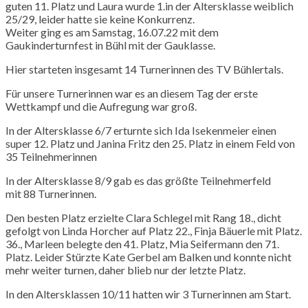
guten 11. Platz und Laura wurde 1.in der Altersklasse weiblich
25/29, leider hatte sie keine Konkurrenz.
Weiter ging es am Samstag, 16.07.22 mit dem
Gaukinderturnfest in Bühl mit der Gauklasse.
Hier starteten insgesamt 14 Turnerinnen des TV Bühlertals.
Für unsere Turnerinnen war es an diesem Tag der erste
Wettkampf und die Aufregung war groß.
In der Altersklasse 6/7 erturnte sich
Ida
Isekenmeier
einen
super 12. Platz und Janina Fritz den 25. Platz in einem Feld von
35 Teilnehmerinnen
In der Altersklasse 8/9 gab es das größte Teilnehmerfeld
mit 88 Turnerinnen.
Den besten Platz erzielte Clara Schlegel mit Rang 18., dicht
gefolgt von
Linda
Horcher auf Platz 22.,
Finja
Bäuerle mit Platz.
36.,
Marleen
belegte den 41. Platz,
Mia
Seifermann den 71.
Platz. Leider Stürzte
Kate
Gerbel
am Balken und konnte nicht
mehr weiter turnen, daher blieb nur der letzte Platz.
In den Altersklassen 10/11 hatten wir 3 Turnerinnen am Start.