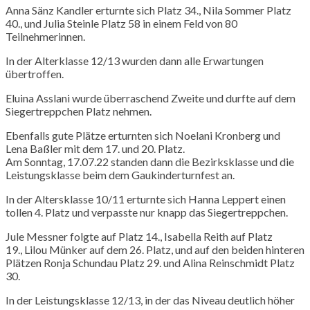
Anna
Sänz
Kandler
erturnte sich Platz 34.,
Nila
Sommer Platz
40., und Julia
Steinle
Platz 58 in einem Feld von 80
Teilnehmerinnen.
In der
Alterklasse
12/13 wurden dann alle Erwartungen
übertroffen.
Eluina
Asslani
wurde überraschend Zweite und durfte auf dem
Siegertreppchen Platz nehmen.
Ebenfalls gute Plätze erturnten sich
Noelani
Kronberg und
Lena
Baßler
mit dem 17. und 20. Platz.
Am Sonntag, 17.07.22 standen dann die Bezirksklasse und die
Leistungsklasse beim dem Gaukinderturnfest an.
In der Altersklasse 10/11 erturnte sich
Hanna
Leppert einen
tollen 4. Platz und verpasste nur knapp das Siegertreppchen.
Jule
Messner folgte auf Platz 14.,
Isabella
Reith auf Platz
19.,
Lilou
Münker
auf dem 26. Platz, und auf den beiden hinteren
Plätzen
Ronja
Schundau
Platz 29. und
Alina
Reinschmidt
Platz
30.
In der Leistungsklasse 12/13, in der das Niveau deutlich höher