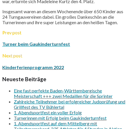
war, erturnte sich
Madeleine
Kurtz
den 4. Platz.
Insgesamt waren an diesem Wochenende über 650 Kinder aus
24
Turngauvereinen
dabei. Ein großes Dankeschön an die
Turnerinnen und ihre super Leistungen an den heißen Tagen.
Prev post
Turner beim Gaukinderturnfest
Next post
Kinderferienprogramm 2022
Neueste Beiträge
Eine fast perfekte Baden-Württembergische
Meisterschaft +++ zwei Medaillen für die Sprinter
Zahlreiche Teilnehmer bei erfolgreicher Judoprüfung und
Grillfest des TV Bühlertal
1. Abendsportfest ein voller Erfolg
Turnerinnen mit Erfolg beim Gaukinderturnfest
1. Abendsportfest auf dem Mittelberg mit
Teilnehmerrekord, 235 Athleten für 4 Stunden in Aktion