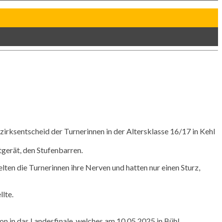
ksentscheid der Turnerinnen in der Altersklasse 16/17 in Kehl
tgerät, den Stufenbarren.
ten die Turnerinnen ihre Nerven und hatten nur einen Sturz,
lte.
on in das Landesfinale, welches am 10.05.2025 in Bühl