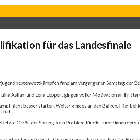
ifikation für das Landesfinale
erjugendbestenwettkämpfen fand am vergangenen Samstag der Bezir
luina
Asllani
und Lena Leppert gingen voller Motivation an ihr Star
f nicht besser starten. Weiter ging es an den Balken. Hier behiel
 fiel.
letzte Gerät, der Sprung, kein Problem für die Turnerinnen darstel
 erturnten sich den 2. Platz und somit die erstmalige Qualifikati