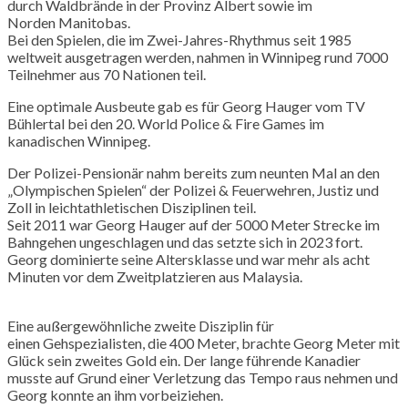
durch Waldbrände in der Provinz Albert sowie im
Norden
Manitobas
.
Bei den Spielen, die im Zwei-Jahres-Rhythmus seit 1985
weltweit ausgetragen werden, nahmen in
Winnipeg
rund 7000
Teilnehmer aus 70 Nationen teil.
Eine optimale Ausbeute gab es für Georg
Hauger
vom TV
Bühlertal bei den 20. World Police &
Fire
Games im
kanadischen
Winnipeg
.
Der Polizei-Pensionär nahm bereits zum neunten Mal an den
„Olympischen Spielen“ der Polizei & Feuerwehren, Justiz und
Zoll in leichtathletischen Disziplinen teil.
Seit 2011 war Georg
Hauger
auf der 5000 Meter Strecke im
Bahngehen ungeschlagen und das setzte sich in 2023 fort.
Georg dominierte seine Altersklasse und war mehr als acht
Minuten vor dem Zweitplatzieren aus Malaysia.
Eine außergewöhnliche zweite Disziplin für
einen
Gehspezialisten
, die 400 Meter, brachte Georg Meter mit
Glück sein zweites Gold ein. Der lange führende Kanadier
musste auf Grund einer Verletzung das Tempo raus nehmen und
Georg konnte an ihm vorbeiziehen.