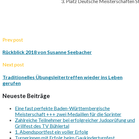
3. Platz Deutsche Meisterschaften
Prev post
Rückblick 2018 von Susanne Seebacher
Next post
Traditionelles Übungsleitertreffen wieder ins Leben
gerufen
Neueste Beiträge
Eine fast perfekte Baden-Württembergische
Meisterschaft +++ zwei Medaillen für die Sprinter
Zahlreiche Teilnehmer bei erfolgreicher Judoprüfung und
Grillfest des TV Bühlertal
1. Abendsportfest ein voller Erfolg
Turnerinnen mit Erfolg beim Gaukinderturnfest