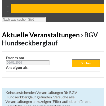
Aktuelle Veranstaltungen
› BGV
Hundseckberglauf
Veranstaltungen
Veranstaltungen
Events am
Such-
Suche
und
Veranstaltung
Anzeigen als
Ansichtennavigation
Ansichtennavigation
Keine anstehenden Veranstaltungen für BGV
Hundseckberglauf gefunden. Versuche alle
Veranstaltungen anzuzeigen (Filter aufheben) für eine
komplette Anzeige von Veranstaltungen.