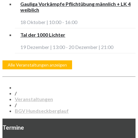
Gauliga Vorkämpfe Pflichtübung männlich + LK 4
weiblich
18 Oktober | 10:00
-
16:00
Tal der 1000 Lichter
19 Dezember | 13:00
-
20 Dezember | 21:00
Alle Veranstaltungen anzeigen
/
Veranstaltungen
/
BGV Hundseckberglauf
Termine