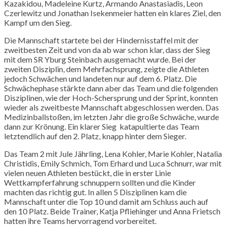
Kazakidou, Madeleine Kurtz, Armando Anastasiadis, Leon
Czerlewitz und Jonathan Isekenmeier hatten ein klares Ziel, den
Kampf um den Sieg.
Die Mannschaft startete bei der Hindernisstaffel mit der
zweitbesten Zeit und von da ab war schon klar, dass der Sieg
mit dem SR Yburg Steinbach ausgemacht wurde. Bei der
zweiten Disziplin, dem Mehrfachsprung, zeigte die Athleten
jedoch Schwächen und landeten nur auf dem 6. Platz. Die
Schwächephase stärkte dann aber das Team und die folgenden
Disziplinen, wie der Hoch-Schersprung und der Sprint, konnten
wieder als zweitbeste Mannschaft abgeschlossen werden. Das
Medizinballstoßen, im letzten Jahr die große Schwäche, wurde
dann zur Krönung. Ein klarer Sieg katapultierte das Team
letztendlich auf den 2. Platz, knapp hinter dem Sieger.
Das Team 2 mit Jule Jährling, Lena Kohler, Marie Kohler, Natalia
Christidis, Emily Schmich, Tom Erhard und Luca Schnurr, war mit
vielen neuen Athleten bestückt, die in erster Linie
Wettkampferfahrung schnuppern sollten und die Kinder
machten das richtig gut. In allen 5 Disziplinen kam die
Mannschaft unter die Top 10 und damit am Schluss auch auf
den 10 Platz. Beide Trainer, Katja Pfliehinger und Anna Frietsch
hatten ihre Teams hervorragend vorbereitet.