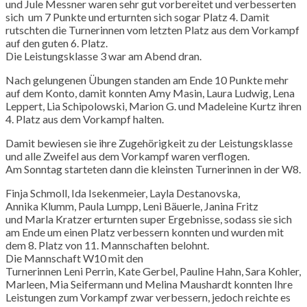
und
Jule
Messner waren sehr gut vorbereitet und verbesserten
sich um 7 Punkte und erturnten sich sogar Platz 4. Damit
rutschten die Turnerinnen vom letzten Platz aus dem Vorkampf
auf den guten 6. Platz.
Die Leistungsklasse 3 war am Abend dran.
Nach gelungenen Übungen standen am Ende 10 Punkte mehr
auf dem Konto, damit konnten
Amy
Masin
, Laura Ludwig, Lena
Leppert,
Lia
Schipolowski
, Marion G. und
Madeleine
Kurtz
ihren
4. Platz aus dem Vorkampf halten.
Damit bewiesen sie ihre Zugehörigkeit zu der Leistungsklasse
und alle Zweifel aus dem Vorkampf waren verflogen.
Am Sonntag starteten dann die kleinsten Turnerinnen in der
W8
.
Finja
Schmoll
,
Ida
Isekenmeier
,
Layla
Destanovska
,
Annika
Klumm
, Paula
Lumpp
,
Leni
Bäuerle, Janina Fritz
und
Marla
Kratzer erturnten super Ergebnisse, sodass sie sich
am Ende um einen Platz verbessern konnten und wurden mit
dem 8. Platz von 11. Mannschaften belohnt.
Die Mannschaft
W10
mit den
Turnerinnen
Leni
Perrin
,
Kate
Gerbel
, Pauline Hahn,
Sara
Kohler
,
Marleen
,
Mia
Seifermann und
Melina
Maushardt
konnten Ihre
Leistungen zum Vorkampf zwar verbessern, jedoch reichte es