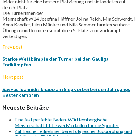
leider nicht für eine bessere Platzierung und sie landeten auf
dem 5. Platz.
Die Turnerinnen der
Mannschaft
W14
Josefina
Häffner
,
Jolina
Reich,
Mia
Schwerdt
,
N
Anna
Kandler
,
Lilou
Münker
und
Nila
Sommer turnten saubere
Übungen und konnten somit ihren 5. Platz vom Vorkampf
verteidigen.
Prev post
Starke Wettkämpfe der Turner bei den Gauliga
Endkämpfen
Next post
Savvas Ioannidis knapp am Sieg vorbei bei den Jahrgangs
Bestenkämpfen
Neueste Beiträge
Eine fast perfekte Baden-Württembergische
Meisterschaft +++ zwei Medaillen für die Sprinter
Zahlreiche Teilnehmer bei erfolgreicher Judoprüfung und